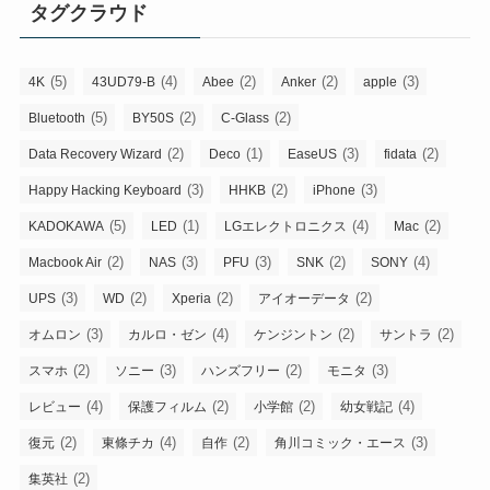
タグクラウド
(5)
(4)
(2)
(2)
(3)
4K
43UD79-B
Abee
Anker
apple
(5)
(2)
(2)
Bluetooth
BY50S
C-Glass
(2)
(1)
(3)
(2)
Data Recovery Wizard
Deco
EaseUS
fidata
(3)
(2)
(3)
Happy Hacking Keyboard
HHKB
iPhone
(5)
(1)
(4)
(2)
KADOKAWA
LED
LGエレクトロニクス
Mac
(2)
(3)
(3)
(2)
(4)
Macbook Air
NAS
PFU
SNK
SONY
(3)
(2)
(2)
(2)
UPS
WD
Xperia
アイオーデータ
(3)
(4)
(2)
(2)
オムロン
カルロ・ゼン
ケンジントン
サントラ
(2)
(3)
(2)
(3)
スマホ
ソニー
ハンズフリー
モニタ
(4)
(2)
(2)
(4)
レビュー
保護フィルム
小学館
幼女戦記
(2)
(4)
(2)
(3)
復元
東條チカ
自作
角川コミック・エース
(2)
集英社