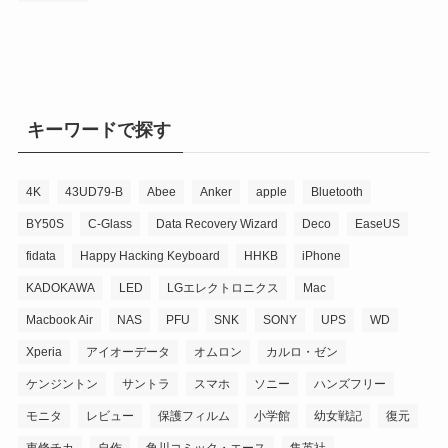
キーワードで探す
4K
43UD79-B
Abee
Anker
apple
Bluetooth
BY50S
C-Glass
Data Recovery Wizard
Deco
EaseUS
fidata
Happy Hacking Keyboard
HHKB
iPhone
KADOKAWA
LED
LGエレクトロニクス
Mac
Macbook Air
NAS
PFU
SNK
SONY
UPS
WD
Xperia
アイオーデータ
オムロン
カルロ・ゼン
ケンジントン
サントラ
スマホ
ソニー
ハンズフリー
モニタ
レビュー
保護フィルム
小学館
幼女戦記
復元
東條チカ
自作
角川コミック・エース
集英社