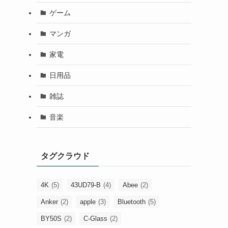
ゲーム
マンガ
家電
日用品
雑誌
音楽
タグクラウド
4K
(5)
43UD79-B
(4)
Abee
(2)
Anker
(2)
apple
(3)
Bluetooth
(5)
BY50S
(2)
C-Glass
(2)