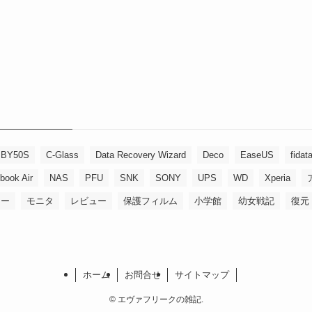
BY50S
C-Glass
Data Recovery Wizard
Deco
EaseUS
fidat
book Air
NAS
PFU
SNK
SONY
UPS
WD
Xperia
リー
モニタ
レビュー
保護フィルム
小学館
幼女戦記
復元
ホーム
お問合せ
サイトマップ
©
エヴァフリークの雑記.