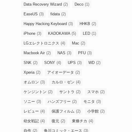
Data Recovery Wizard
(2)
Deco
(1)
EaseUS
(3)
fidata
(2)
Happy Hacking Keyboard
(3)
HHKB
(2)
iPhone
(3)
KADOKAWA
(5)
LED
(1)
LGエレクトロニクス
(4)
Mac
(2)
Macbook Air
(2)
NAS
(3)
PFU
(3)
SNK
(2)
SONY
(4)
UPS
(3)
WD
(2)
Xperia
(2)
アイオーデータ
(2)
オムロン
(3)
カルロ・ゼン
(4)
ケンジントン
(2)
サントラ
(2)
スマホ
(2)
ソニー
(3)
ハンズフリー
(2)
モニタ
(3)
レビュー
(4)
保護フィルム
(2)
小学館
(2)
幼女戦記
(4)
復元
(2)
東條チカ
(4)
自作
(2)
角川コミック・エース
(3)