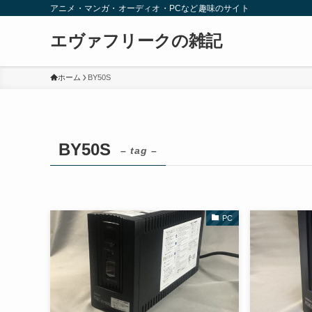
アニメ・マンガ・オーディオ・PCなど趣味のサイト
エヴァフリークの雑記
ホーム
BY50S
BY50S
– tag –
PC