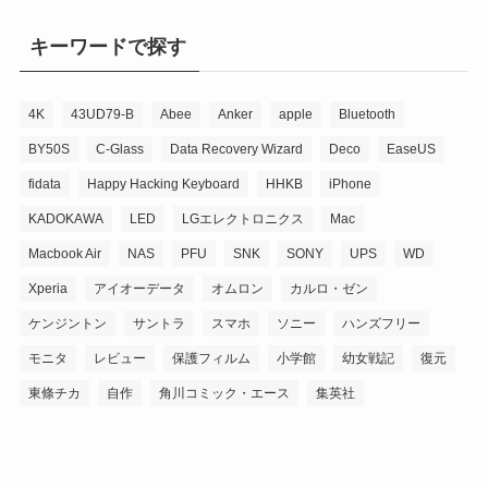
キーワードで探す
4K
43UD79-B
Abee
Anker
apple
Bluetooth
BY50S
C-Glass
Data Recovery Wizard
Deco
EaseUS
fidata
Happy Hacking Keyboard
HHKB
iPhone
KADOKAWA
LED
LGエレクトロニクス
Mac
Macbook Air
NAS
PFU
SNK
SONY
UPS
WD
Xperia
アイオーデータ
オムロン
カルロ・ゼン
ケンジントン
サントラ
スマホ
ソニー
ハンズフリー
モニタ
レビュー
保護フィルム
小学館
幼女戦記
復元
東條チカ
自作
角川コミック・エース
集英社