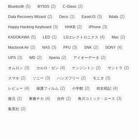
(5)
(2)
(2)
Bluetooth
BY50S
C-Glass
(2)
(1)
(3)
(2)
Data Recovery Wizard
Deco
EaseUS
fidata
(3)
(2)
(3)
Happy Hacking Keyboard
HHKB
iPhone
(5)
(1)
(4)
(2)
KADOKAWA
LED
LGエレクトロニクス
Mac
(2)
(3)
(3)
(2)
(4)
Macbook Air
NAS
PFU
SNK
SONY
(3)
(2)
(2)
(2)
UPS
WD
Xperia
アイオーデータ
(3)
(4)
(2)
(2)
オムロン
カルロ・ゼン
ケンジントン
サントラ
(2)
(3)
(2)
(3)
スマホ
ソニー
ハンズフリー
モニタ
(4)
(2)
(2)
(4)
レビュー
保護フィルム
小学館
幼女戦記
(2)
(4)
(2)
(3)
復元
東條チカ
自作
角川コミック・エース
(2)
集英社