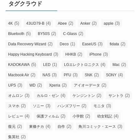
タグクラウド
(5)
(4)
(2)
(2)
(3)
4K
43UD79-B
Abee
Anker
apple
(5)
(2)
(2)
Bluetooth
BY50S
C-Glass
(2)
(1)
(3)
(2)
Data Recovery Wizard
Deco
EaseUS
fidata
(3)
(2)
(3)
Happy Hacking Keyboard
HHKB
iPhone
(5)
(1)
(4)
(2)
KADOKAWA
LED
LGエレクトロニクス
Mac
(2)
(3)
(3)
(2)
(4)
Macbook Air
NAS
PFU
SNK
SONY
(3)
(2)
(2)
(2)
UPS
WD
Xperia
アイオーデータ
(3)
(4)
(2)
(2)
オムロン
カルロ・ゼン
ケンジントン
サントラ
(2)
(3)
(2)
(3)
スマホ
ソニー
ハンズフリー
モニタ
(4)
(2)
(2)
(4)
レビュー
保護フィルム
小学館
幼女戦記
(2)
(4)
(2)
(3)
復元
東條チカ
自作
角川コミック・エース
(2)
集英社