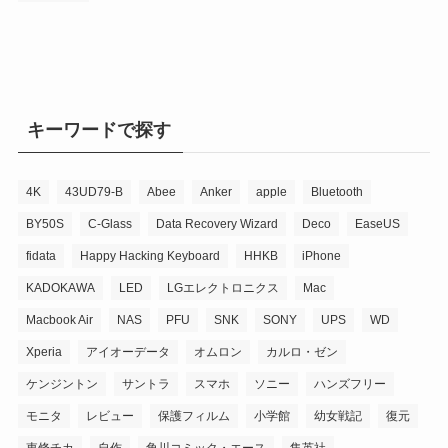
キーワードで探す
4K
43UD79-B
Abee
Anker
apple
Bluetooth
BY50S
C-Glass
Data Recovery Wizard
Deco
EaseUS
fidata
Happy Hacking Keyboard
HHKB
iPhone
KADOKAWA
LED
LGエレクトロニクス
Mac
Macbook Air
NAS
PFU
SNK
SONY
UPS
WD
Xperia
アイオーデータ
オムロン
カルロ・ゼン
ケンジントン
サントラ
スマホ
ソニー
ハンズフリー
モニタ
レビュー
保護フィルム
小学館
幼女戦記
復元
東條チカ
自作
角川コミック・エース
集英社