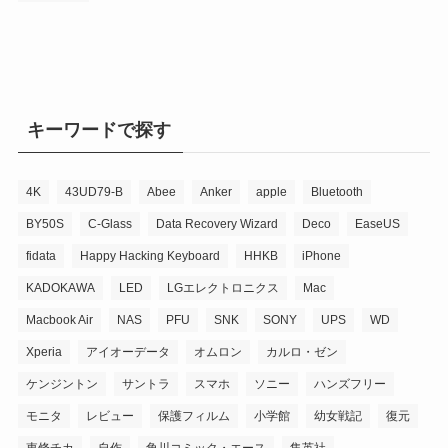
キーワードで探す
4K
43UD79-B
Abee
Anker
apple
Bluetooth
BY50S
C-Glass
Data Recovery Wizard
Deco
EaseUS
fidata
Happy Hacking Keyboard
HHKB
iPhone
KADOKAWA
LED
LGエレクトロニクス
Mac
Macbook Air
NAS
PFU
SNK
SONY
UPS
WD
Xperia
アイオーデータ
オムロン
カルロ・ゼン
ケンジントン
サントラ
スマホ
ソニー
ハンズフリー
モニタ
レビュー
保護フィルム
小学館
幼女戦記
復元
東條チカ
自作
角川コミック・エース
集英社