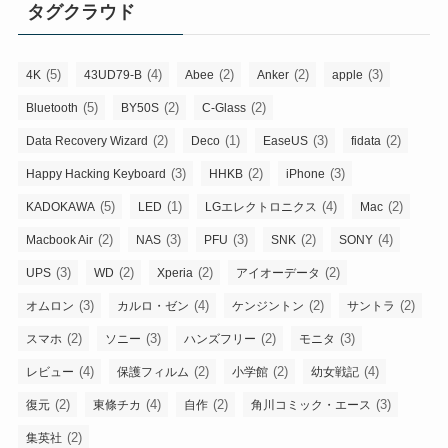
タグクラウド
(5)
(4)
(2)
(2)
(3)
4K
43UD79-B
Abee
Anker
apple
(5)
(2)
(2)
Bluetooth
BY50S
C-Glass
(2)
(1)
(3)
(2)
Data Recovery Wizard
Deco
EaseUS
fidata
(3)
(2)
(3)
Happy Hacking Keyboard
HHKB
iPhone
(5)
(1)
(4)
(2)
KADOKAWA
LED
LGエレクトロニクス
Mac
(2)
(3)
(3)
(2)
(4)
Macbook Air
NAS
PFU
SNK
SONY
(3)
(2)
(2)
(2)
UPS
WD
Xperia
アイオーデータ
(3)
(4)
(2)
(2)
オムロン
カルロ・ゼン
ケンジントン
サントラ
(2)
(3)
(2)
(3)
スマホ
ソニー
ハンズフリー
モニタ
(4)
(2)
(2)
(4)
レビュー
保護フィルム
小学館
幼女戦記
(2)
(4)
(2)
(3)
復元
東條チカ
自作
角川コミック・エース
(2)
集英社