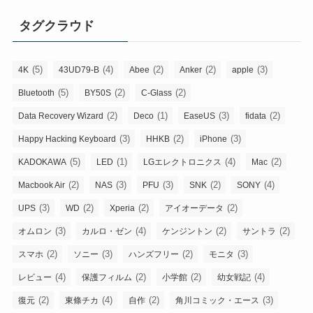
タグクラウド
(5)
(4)
(2)
(2)
(3)
4K
43UD79-B
Abee
Anker
apple
(5)
(2)
(2)
Bluetooth
BY50S
C-Glass
(2)
(1)
(3)
(2)
Data Recovery Wizard
Deco
EaseUS
fidata
(3)
(2)
(3)
Happy Hacking Keyboard
HHKB
iPhone
(5)
(1)
(4)
(2)
KADOKAWA
LED
LGエレクトロニクス
Mac
(2)
(3)
(3)
(2)
(4)
Macbook Air
NAS
PFU
SNK
SONY
(3)
(2)
(2)
(2)
UPS
WD
Xperia
アイオーデータ
(3)
(4)
(2)
(2)
オムロン
カルロ・ゼン
ケンジントン
サントラ
(2)
(3)
(2)
(3)
スマホ
ソニー
ハンズフリー
モニタ
(4)
(2)
(2)
(4)
レビュー
保護フィルム
小学館
幼女戦記
(2)
(4)
(2)
(3)
復元
東條チカ
自作
角川コミック・エース