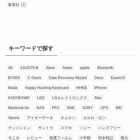
(2)
集英社
キーワードで探す
4K
43UD79-B
Abee
Anker
apple
Bluetooth
BY50S
C-Glass
Data Recovery Wizard
Deco
EaseUS
fidata
Happy Hacking Keyboard
HHKB
iPhone
KADOKAWA
LED
LGエレクトロニクス
Mac
Macbook Air
NAS
PFU
SNK
SONY
UPS
WD
Xperia
アイオーデータ
オムロン
カルロ・ゼン
ケンジントン
サントラ
スマホ
ソニー
ハンズフリー
モニタ
レビュー
保護フィルム
小学館
幼女戦記
復元