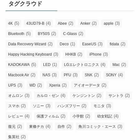
タグクラウド
(5)
(4)
(2)
(2)
(3)
4K
43UD79-B
Abee
Anker
apple
(5)
(2)
(2)
Bluetooth
BY50S
C-Glass
(2)
(1)
(3)
(2)
Data Recovery Wizard
Deco
EaseUS
fidata
(3)
(2)
(3)
Happy Hacking Keyboard
HHKB
iPhone
(5)
(1)
(4)
(2)
KADOKAWA
LED
LGエレクトロニクス
Mac
(2)
(3)
(3)
(2)
(4)
Macbook Air
NAS
PFU
SNK
SONY
(3)
(2)
(2)
(2)
UPS
WD
Xperia
アイオーデータ
(3)
(4)
(2)
(2)
オムロン
カルロ・ゼン
ケンジントン
サントラ
(2)
(3)
(2)
(3)
スマホ
ソニー
ハンズフリー
モニタ
(4)
(2)
(2)
(4)
レビュー
保護フィルム
小学館
幼女戦記
(2)
(4)
(2)
(3)
復元
東條チカ
自作
角川コミック・エース
(2)
集英社