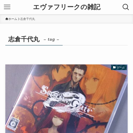
エヴァフリークの雑記
ホーム
志倉千代丸
志倉千代丸
– tag –
ゲーム