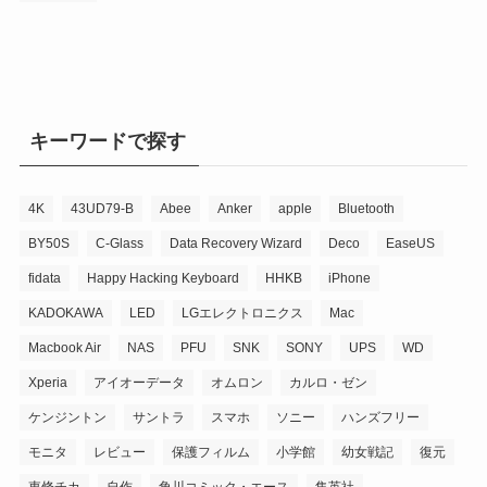
キーワードで探す
4K
43UD79-B
Abee
Anker
apple
Bluetooth
BY50S
C-Glass
Data Recovery Wizard
Deco
EaseUS
fidata
Happy Hacking Keyboard
HHKB
iPhone
KADOKAWA
LED
LGエレクトロニクス
Mac
Macbook Air
NAS
PFU
SNK
SONY
UPS
WD
Xperia
アイオーデータ
オムロン
カルロ・ゼン
ケンジントン
サントラ
スマホ
ソニー
ハンズフリー
モニタ
レビュー
保護フィルム
小学館
幼女戦記
復元
東條チカ
自作
角川コミック・エース
集英社