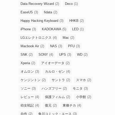
Data Recovery Wizard
(2)
Deco
(1)
EaseUS
(3)
fidata
(2)
Happy Hacking Keyboard
(3)
HHKB
(2)
iPhone
(3)
KADOKAWA
(5)
LED
(1)
LGエレクトロニクス
(4)
Mac
(2)
Macbook Air
(2)
NAS
(3)
PFU
(3)
SNK
(2)
SONY
(4)
UPS
(3)
WD
(2)
Xperia
(2)
アイオーデータ
(2)
オムロン
(3)
カルロ・ゼン
(4)
ケンジントン
(2)
サントラ
(2)
スマホ
(2)
ソニー
(3)
ハンズフリー
(2)
モニタ
(3)
レビュー
(4)
保護フィルム
(2)
小学館
(2)
幼女戦記
(4)
復元
(2)
東條チカ
(4)
自作
(2)
角川コミック・エース
(3)