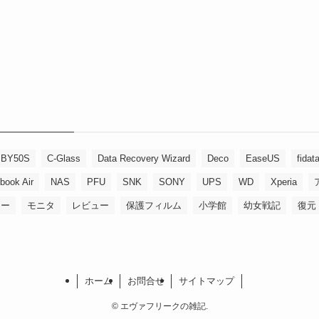
BY50S
C-Glass
Data Recovery Wizard
Deco
EaseUS
fidat
book Air
NAS
PFU
SNK
SONY
UPS
WD
Xperia
リー
モニタ
レビュー
保護フィルム
小学館
幼女戦記
復元
ホーム
お問合せ
サイトマップ
©
エヴァフリークの雑記.