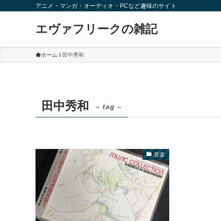
アニメ・マンガ・オーディオ・PCなど趣味のサイト
エヴァフリークの雑記
ホーム
田中秀和
田中秀和
– tag –
音楽