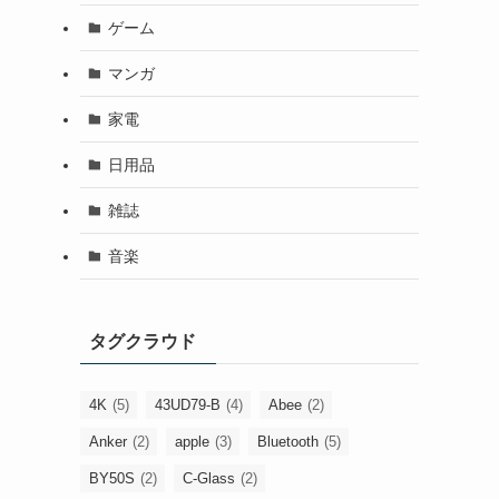
ゲーム
マンガ
家電
日用品
雑誌
音楽
タグクラウド
4K
(5)
43UD79-B
(4)
Abee
(2)
Anker
(2)
apple
(3)
Bluetooth
(5)
BY50S
(2)
C-Glass
(2)