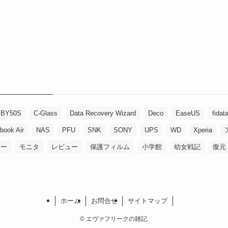
BY50S
C-Glass
Data Recovery Wizard
Deco
EaseUS
fidat
book Air
NAS
PFU
SNK
SONY
UPS
WD
Xperia
リー
モニタ
レビュー
保護フィルム
小学館
幼女戦記
復元
ホーム
お問合せ
サイトマップ
©
エヴァフリークの雑記.