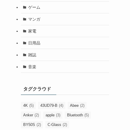
ゲーム
マンガ
家電
日用品
雑誌
音楽
タグクラウド
4K
(5)
43UD79-B
(4)
Abee
(2)
Anker
(2)
apple
(3)
Bluetooth
(5)
BY50S
(2)
C-Glass
(2)