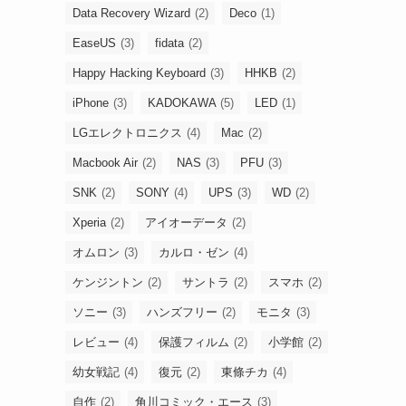
Data Recovery Wizard
(2)
Deco
(1)
EaseUS
(3)
fidata
(2)
Happy Hacking Keyboard
(3)
HHKB
(2)
iPhone
(3)
KADOKAWA
(5)
LED
(1)
LGエレクトロニクス
(4)
Mac
(2)
Macbook Air
(2)
NAS
(3)
PFU
(3)
SNK
(2)
SONY
(4)
UPS
(3)
WD
(2)
Xperia
(2)
アイオーデータ
(2)
オムロン
(3)
カルロ・ゼン
(4)
ケンジントン
(2)
サントラ
(2)
スマホ
(2)
ソニー
(3)
ハンズフリー
(2)
モニタ
(3)
レビュー
(4)
保護フィルム
(2)
小学館
(2)
幼女戦記
(4)
復元
(2)
東條チカ
(4)
自作
(2)
角川コミック・エース
(3)