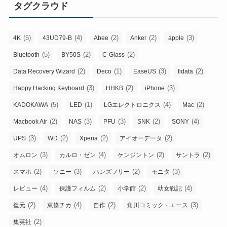
タグクラウド
(5)
(4)
(2)
(2)
(3)
4K
43UD79-B
Abee
Anker
apple
(5)
(2)
(2)
Bluetooth
BY50S
C-Glass
(2)
(1)
(3)
(2)
Data Recovery Wizard
Deco
EaseUS
fidata
(3)
(2)
(3)
Happy Hacking Keyboard
HHKB
iPhone
(5)
(1)
(4)
(2)
KADOKAWA
LED
LGエレクトロニクス
Mac
(2)
(3)
(3)
(2)
(4)
Macbook Air
NAS
PFU
SNK
SONY
(3)
(2)
(2)
(2)
UPS
WD
Xperia
アイオーデータ
(3)
(4)
(2)
(2)
オムロン
カルロ・ゼン
ケンジントン
サントラ
(2)
(3)
(2)
(3)
スマホ
ソニー
ハンズフリー
モニタ
(4)
(2)
(2)
(4)
レビュー
保護フィルム
小学館
幼女戦記
(2)
(4)
(2)
(3)
復元
東條チカ
自作
角川コミック・エース
(2)
集英社