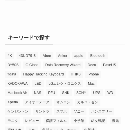
キーワードで探す
4K
43UD79-B
Abee
Anker
apple
Bluetooth
BY50S
C-Glass
Data Recovery Wizard
Deco
EaseUS
fidata
Happy Hacking Keyboard
HHKB
iPhone
KADOKAWA
LED
LGエレクトロニクス
Mac
Macbook Air
NAS
PFU
SNK
SONY
UPS
WD
Xperia
アイオーデータ
オムロン
カルロ・ゼン
ケンジントン
サントラ
スマホ
ソニー
ハンズフリー
モニタ
レビュー
保護フィルム
小学館
幼女戦記
復元
東條チカ
自作
角川コミック・エース
集英社