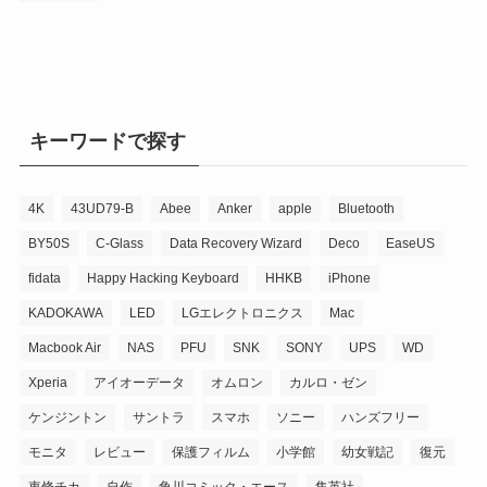
キーワードで探す
4K
43UD79-B
Abee
Anker
apple
Bluetooth
BY50S
C-Glass
Data Recovery Wizard
Deco
EaseUS
fidata
Happy Hacking Keyboard
HHKB
iPhone
KADOKAWA
LED
LGエレクトロニクス
Mac
Macbook Air
NAS
PFU
SNK
SONY
UPS
WD
Xperia
アイオーデータ
オムロン
カルロ・ゼン
ケンジントン
サントラ
スマホ
ソニー
ハンズフリー
モニタ
レビュー
保護フィルム
小学館
幼女戦記
復元
東條チカ
自作
角川コミック・エース
集英社