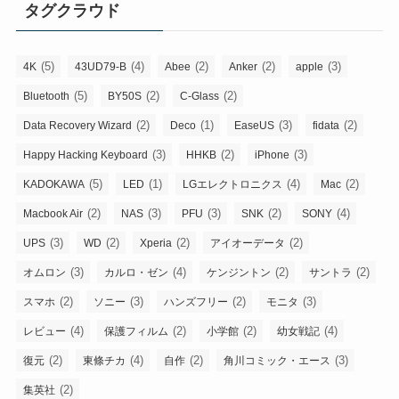
タグクラウド
(5)
(4)
(2)
(2)
(3)
4K
43UD79-B
Abee
Anker
apple
(5)
(2)
(2)
Bluetooth
BY50S
C-Glass
(2)
(1)
(3)
(2)
Data Recovery Wizard
Deco
EaseUS
fidata
(3)
(2)
(3)
Happy Hacking Keyboard
HHKB
iPhone
(5)
(1)
(4)
(2)
KADOKAWA
LED
LGエレクトロニクス
Mac
(2)
(3)
(3)
(2)
(4)
Macbook Air
NAS
PFU
SNK
SONY
(3)
(2)
(2)
(2)
UPS
WD
Xperia
アイオーデータ
(3)
(4)
(2)
(2)
オムロン
カルロ・ゼン
ケンジントン
サントラ
(2)
(3)
(2)
(3)
スマホ
ソニー
ハンズフリー
モニタ
(4)
(2)
(2)
(4)
レビュー
保護フィルム
小学館
幼女戦記
(2)
(4)
(2)
(3)
復元
東條チカ
自作
角川コミック・エース
(2)
集英社