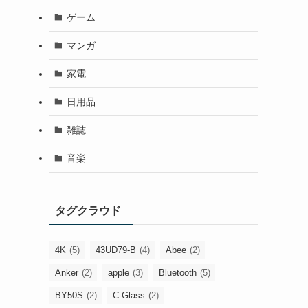
ゲーム
マンガ
家電
日用品
雑誌
音楽
タグクラウド
4K
(5)
43UD79-B
(4)
Abee
(2)
Anker
(2)
apple
(3)
Bluetooth
(5)
BY50S
(2)
C-Glass
(2)