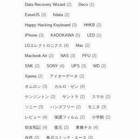
Data Recovery Wizard
(2)
Deco
(1)
EaseUS
(3)
fidata
(2)
Happy Hacking Keyboard
(3)
HHKB
(2)
iPhone
(3)
KADOKAWA
(5)
LED
(1)
LGエレクトロニクス
(4)
Mac
(2)
Macbook Air
(2)
NAS
(3)
PFU
(3)
SNK
(2)
SONY
(4)
UPS
(3)
WD
(2)
Xperia
(2)
アイオーデータ
(2)
オムロン
(3)
カルロ・ゼン
(4)
ケンジントン
(2)
サントラ
(2)
スマホ
(2)
ソニー
(3)
ハンズフリー
(2)
モニタ
(3)
レビュー
(4)
保護フィルム
(2)
小学館
(2)
幼女戦記
(4)
復元
(2)
東條チカ
(4)
自作
(2)
角川コミック・エース
(3)