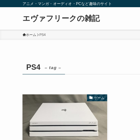
アニメ・マンガ・オーディオ・PCなど趣味のサイト
エヴァフリークの雑記
ホーム
PS4
PS4
– tag –
ゲーム