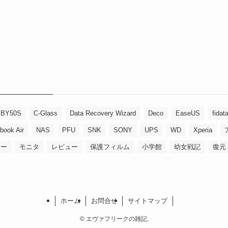
BY50S
C-Glass
Data Recovery Wizard
Deco
EaseUS
fidat
book Air
NAS
PFU
SNK
SONY
UPS
WD
Xperia
リー
モニタ
レビュー
保護フィルム
小学館
幼女戦記
復元
ホーム
お問合せ
サイトマップ
©
エヴァフリークの雑記.