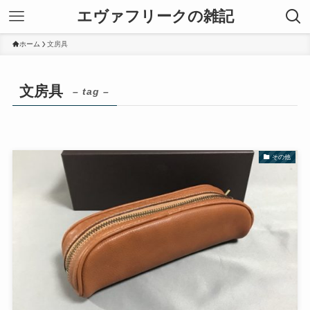
エヴァフリークの雑記
ホーム
文房具
文房具
– tag –
その他