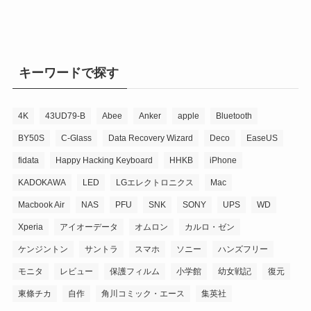
キーワードで探す
4K
43UD79-B
Abee
Anker
apple
Bluetooth
BY50S
C-Glass
Data Recovery Wizard
Deco
EaseUS
fidata
Happy Hacking Keyboard
HHKB
iPhone
KADOKAWA
LED
LGエレクトロニクス
Mac
Macbook Air
NAS
PFU
SNK
SONY
UPS
WD
Xperia
アイオーデータ
オムロン
カルロ・ゼン
ケンジントン
サントラ
スマホ
ソニー
ハンズフリー
モニタ
レビュー
保護フィルム
小学館
幼女戦記
復元
東條チカ
自作
角川コミック・エース
集英社